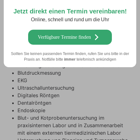
Impfungen und Impferinnerungen
Jetzt direkt einen Termin vereinbaren!
Entwurmung und Parasitenprophylaxe
Online, schnell und rund um die Uhr
Implantierung von Mikrochips (elektronische
Kennzeichnung)
Ausstellung von Heimtierausweisen
Verfügbare Termine finden
Reiseberatung und Reiseapotheke
Trächtigkeitsuntersuchung und Geburtshilfe
Sollten Sie keinen passenden Termin finden, rufen Sie uns bitte in der
Welpenuntersuchung
Praxis an. Notfälle bitte
immer
telefonisch ankündigen
Ernährungsberatung und Gewichtskontrolle
Blutdruckmessung
EKG
Ultraschalluntersuchung
Digitales Röntgen
Dentalröntgen
Endoskopie
Blut- und Kotprobenuntersuchung im
praxisinternen Labor und in Zusammenarbeit
mit einem externen tiermedizinischen Labor